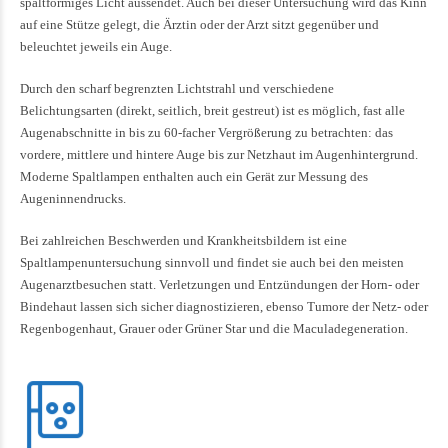
spaltförmiges Licht aussendet. Auch bei dieser Untersuchung wird das Kinn
auf eine Stütze gelegt, die Ärztin oder der Arzt sitzt gegenüber und
beleuchtet jeweils ein Auge.
Durch den scharf begrenzten Lichtstrahl und verschiedene
Belichtungsarten (direkt, seitlich, breit gestreut) ist es möglich, fast alle
Augenabschnitte in bis zu 60-facher Vergrößerung zu betrachten: das
vordere, mittlere und hintere Auge bis zur Netzhaut im Augenhintergrund.
Moderne Spaltlampen enthalten auch ein Gerät zur Messung des
Augeninnendrucks.
Bei zahlreichen Beschwerden und Krankheitsbildern ist eine
Spaltlampenuntersuchung sinnvoll und findet sie auch bei den meisten
Augenarztbesuchen statt. Verletzungen und Entzündungen der Horn- oder
Bindehaut lassen sich sicher diagnostizieren, ebenso Tumore der Netz- oder
Regenbogenhaut, Grauer oder Grüner Star und die Maculadegeneration.